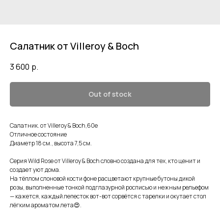
Салатник от Villeroy & Boch
3 600
р.
Out of stock
Салатник. от Villeroy & Boch,60е
Отличное состояние
Диаметр 18 см., высота 7,5 см.
Серия Wild Rose от Villeroy & Boch словно создана для тех, кто ценит и
создает уют дома.
На тёплом слоновой кости фоне расцветают крупные бутоны дикой
розы, выполненные тонкой подглазурной росписью и нежным рельефом
— кажется, каждый лепесток вот-вот сорвётся с тарелки и окутает стол
лёгким ароматом лета😍.