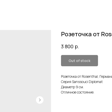
Розеточкa от Ros
р.
3 800
Out of stock
Розеточкa от Rosenthal, Герман
Серия Sanssouci Diplomat
Диаметр 9 см.
Отличное состояние.