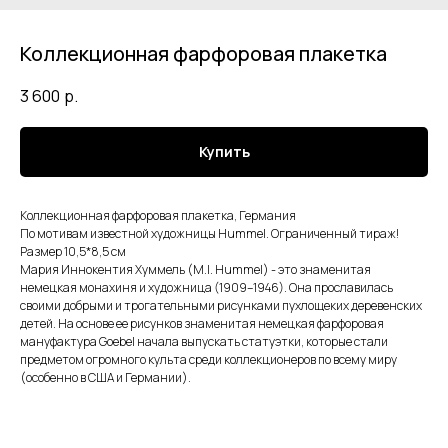
Коллекционная фарфоровая плакетка
3 600
р.
Купить
Коллекционная фарфоровая плакетка, Германия
По мотивам известной художницы Hummel. Ограниченный тираж!
Размер 10,5*8,5 см
Мария Иннокентия Хуммель (M.I. Hummel) - это знаменитая
немецкая монахиня и художница (1909–1946). Она прославилась
своими добрыми и трогательными рисунками пухлощеких деревенских
детей. На основе ее рисунков знаменитая немецкая фарфоровая
мануфактура Goebel начала выпускать статуэтки, которые стали
предметом огромного культа среди коллекционеров по всему миру
(особенно в США и Германии).