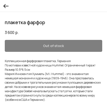
плакетка фарфор
3 600
р.
Out of stock
Коллекционная фарфоровая плакетка, Германия
По мотивам известной художницы Hummel. Ограниченный тираж!
Размер 10,5*8,5 см
Мария Иннокентия Хуммель (M.I. Hummel) - это знаменитая
немецкая монахиня и художница (1909–1946). Она прославилась
своими добрыми и трогательными рисунками пухлощеких деревенских
детей. На основе ее рисунков знаменитая немецкая фарфоровая
мануфактура Goebel начала выпускать статуэтки, которые стали
предметом огромного культа среди коллекционеров по всему миру
(особенно в США и Германии).