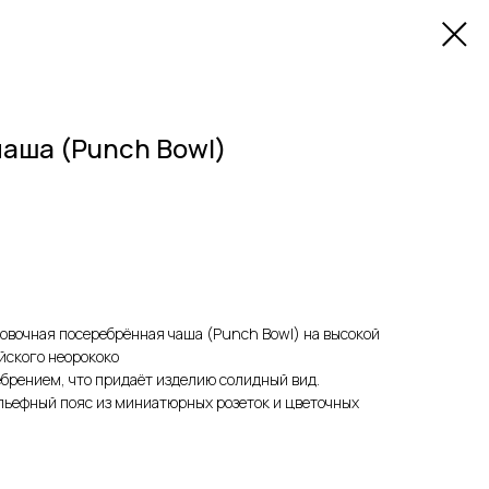
аша (Punch Bowl)
овочная посеребрённая чаша (Punch Bowl) на высокой
ийского неорококо
брением, что придаёт изделию солидный вид.
льефный пояс из миниатюрных розеток и цветочных