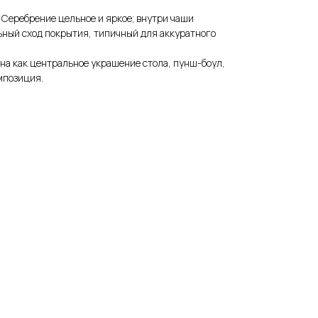
 Серебрение цельное и яркое; внутри чаши
ьный сход покрытия, типичный для аккуратного
на как центральное украшение стола, пунш-боул,
мпозиция.