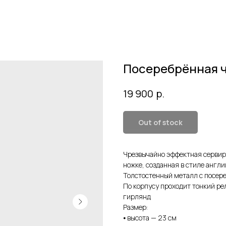
Посеребрённая ч
р.
19 900
Out of stock
Чрезвычайно эффектная сервир
ножке, созданная в стиле англ
Толстостенный металл с посере
По корпусу проходит тонкий ре
гирлянд
Размер:
⦁ высота — 23 см