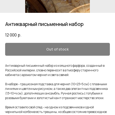
Антикварный письменный набор
12 000
р.
Out of stock
Антикварный письменный набор из изящного фарфора, созданный в
Российской империи, словно переносит в атмосферу старинного
кабинета с ароматом чернил и света свечей.
В наборе - грациозная подставка для чернил (10×23×5 см) с плавными
линиями и цветочным рисунком, а также два элегантных подсвечника
(13×10×4 см), дополняющих ансамбль. Ручная роспись с голубыми и
розовыми букетами и золотистый кант отражают мастерство эпохи.
Время оставило свой след - на одном из подсвечников и одной
чернильной колбочке есть трещины, но общее состояние превосходное