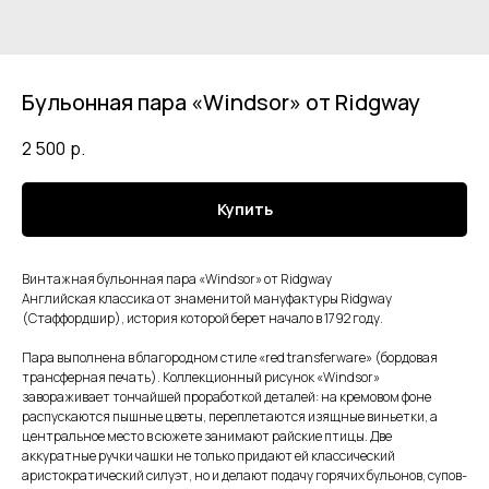
Бульонная пара «Windsor» от Ridgway
2 500
р.
Купить
Винтажная бульонная пара «Windsor» от Ridgway
Английская классика от знаменитой мануфактуры Ridgway
(Стаффордшир), история которой берет начало в 1792 году.
Пара выполнена в благородном стиле «red transferware» (бордовая
трансферная печать). Коллекционный рисунок «Windsor»
завораживает тончайшей проработкой деталей: на кремовом фоне
распускаются пышные цветы, переплетаются изящные виньетки, а
центральное место в сюжете занимают райские птицы. Две
аккуратные ручки чашки не только придают ей классический
аристократический силуэт, но и делают подачу горячих бульонов, супов-