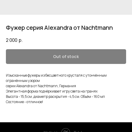
Фужер серия Alexandra от Nachtmann
2 000
р.
Out of stock
Изысканные фужеры из бесцветного хрусталя с утончённым
огранённым узором
серии Alexandra от Nachtmann, Германия
Элегантная форма подчёркивает игру света на гранях
Высота - 15,5 см, диаметр раскрытия - 4,5 см. Объём - 160 мл
Состояние - отличное!