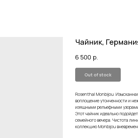
Чайник, Германи
р.
6 500
Out of stock
Rosenthal Monbijou: Изысканна
воплощение утонченности и не
изящными рельефными узорам
Этот чайник идеально подойдет
семейного вечера. Чистота лин
коллекцию Monbijou вневремен