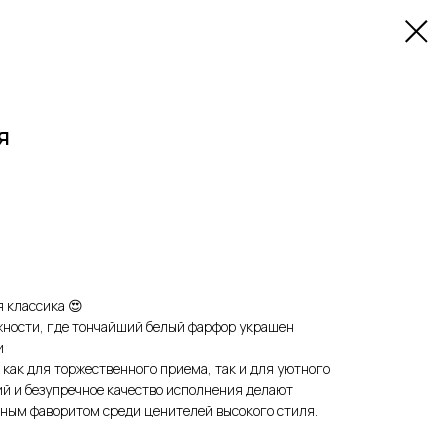
я
я классика 😍
жности, где тончайший белый фарфор украшен
и
 как для торжественного приема, так и для уютного
ий и безупречное качество исполнения делают
ным фаворитом среди ценителей высокого стиля.