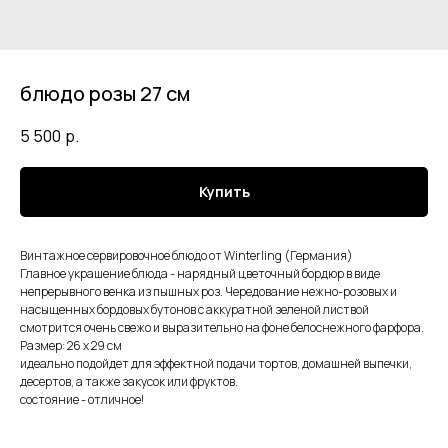
блюдо розы 27 см
5 500
р.
Купить
Винтажное сервировочное блюдо от Winterling (Германия)
Главное украшение блюда - нарядный цветочный бордюр в виде
непрерывного венка из пышных роз. Чередование нежно-розовых и
насыщенных бордовых бутонов с аккуратной зеленой листвой
смотрится очень свежо и выразительно на фоне белоснежного фарфора.
Размер: 26 х 29 см
идеально подойдет для эффектной подачи тортов, домашней выпечки,
десертов, а также закусок или фруктов.
состояние - отличное!