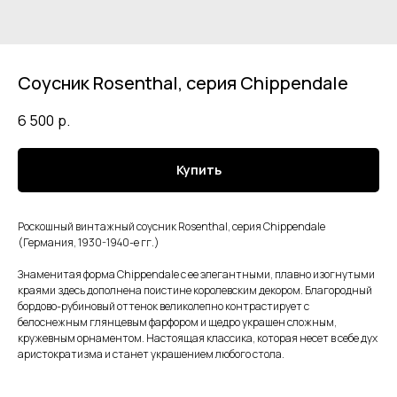
Соусник Rosenthal, серия Chippendale
6 500
р.
Купить
Роскошный винтажный соусник Rosenthal, серия Chippendale
(Германия, 1930-1940-е гг.)
Знаменитая форма Chippendale с ее элегантными, плавно изогнутыми
краями здесь дополнена поистине королевским декором. Благородный
бордово-рубиновый оттенок великолепно контрастирует с
белоснежным глянцевым фарфором и щедро украшен сложным,
кружевным орнаментом. Настоящая классика, которая несет в себе дух
аристократизма и станет украшением любого стола.