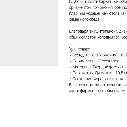
Глубокий, почти бархатный коб
орнаментом по краю мгновенно 
главным украшением стола как 
семейного обеда.
Благодаря внушительному диаме
общих салатов, холодных закус
🏷️ О товаре:
• Бренд: Kaiser (Германия) 🇩🇪
• Серия: Midas / Epoca Midas
• Материал: Твердый фарфор, к
• Параметры: Диаметр — 19,5 с
• Состояние: Хорошее винтажно
Благородные следы времени ли
части фирменное клеймо мануф