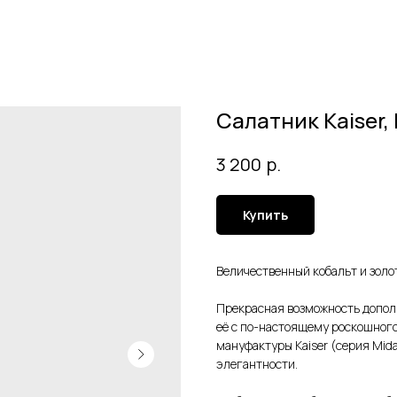
Салатник Kaiser,
р.
3 200
Купить
Величественный кобальт и золот
Прекрасная возможность допол
её с по-настоящему роскошного
мануфактуры Kaiser (серия Mid
элегантности.