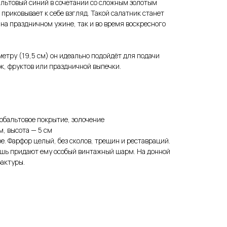
альтовый синий в сочетании со сложным золотым
приковывает к себе взгляд. Такой салатник станет
на праздничном ужине, так и во время воскресного
тру (19,5 см) он идеально подойдёт для подачи
ок, фруктов или праздничной выпечки.
обальтовое покрытие, золочение
м, высота — 5 см
е. Фарфор целый, без сколов, трещин и реставраций.
шь придают ему особый винтажный шарм. На донной
актуры.