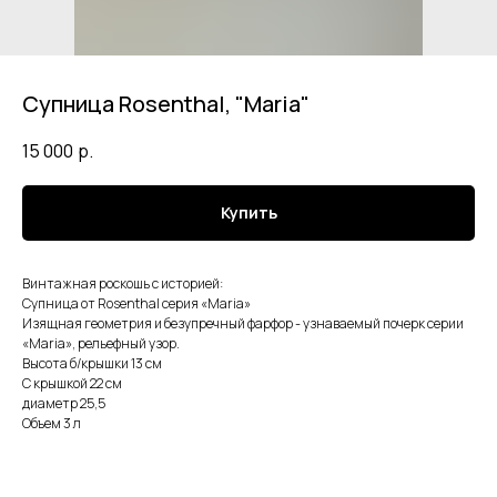
Супница Rosenthal, "Maria"
15 000
р.
Купить
Винтажная роскошь с историей:
Супница от Rosenthal серия «Maria»
Изящная геометрия и безупречный фарфор - узнаваемый почерк серии
«Maria», рельефный узор.
Высота б/крышки 13 см
С крышкой 22 см
диаметр 25,5
Объем 3 л