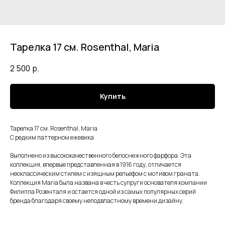
Тарелка 17 см. Rosenthal, Maria
2 500
р.
Купить
Тарелка 17 см. Rosenthal, Maria
С редким паттерном ежевика
Выполнено из высококачественного белоснежного фарфора. Эта
коллекция, впервые представленная в 1916 году, отличается
неоклассическим стилем с изящным рельефом с мотивом граната.
Коллекция Maria была названа в честь супруги основателя компании
Филиппа Розенталя и остается одной из самых популярных серий
бренда благодаря своему неподвластному времени дизайну.