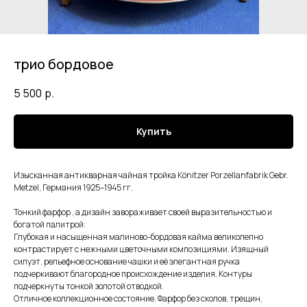
трио бордовое
5 500
р.
Купить
Изысканная антикварная чайная тройка Könitzer Porzellanfabrik Gebr.
Metzel, Германия 1925–1945 гг.
Тонкий фарфор , а дизайн завораживает своей выразительностью и
богатой палитрой:
Глубокая и насыщенная малиново-бордовая кайма великолепно
контрастирует с нежными цветочными композициями. Изящный
силуэт, рельефное основание чашки и её элегантная ручка
подчеркивают благородное происхождение изделия. Контуры
подчеркнуты тонкой золотой отводкой.
Отличное коллекционное состояние. Фарфор без сколов, трещин,