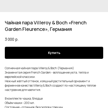
Чайная пара Villeroy & Boch «French
Garden Fleurence», Германия
3 000
р.
Купить
Солнечная чайная пара Villeroy & Boch (Германия)
Знаменитая серия French Garden - воплощение уюта, тепла и
европейской классики.
Нежный жёлтый оттенок, изящный растительный орнамент и
фирменное качество Villeroy & Boch создают по-настоящему тёплое
настроение для чаепития.
В комплекте: чашка, блюдце
Объём чашки - 200 мл.
Состояние - отличное, без сколов и трещин.